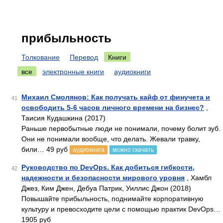
прибыльность
Толкование
Перевод
Книги
все
электронные книги
аудиокниги
Михаил Смолянов: Как получать кайф от финучета и
41
освободить 5-6 часов личного времени на бизнес?
,
Таисия Кудашкина (2017)
Раньше первобытные люди не понимали, почему болит зуб.
Они не понимали вообще, что делать. Жевали травку,
били… 49 руб
аудиокнига
можно скачать
Руководство по DevOps. Как добиться гибкости,
42
надежности и безопасности мирового уровня
, Хамбл
Джез, Ким Джен, Дебуа Патрик, Уиллис Джон (2018)
Повышайте прибыльность, поднимайте корпоративную
культуру и превосходите цели с помощью практик DevOps…
1905 руб