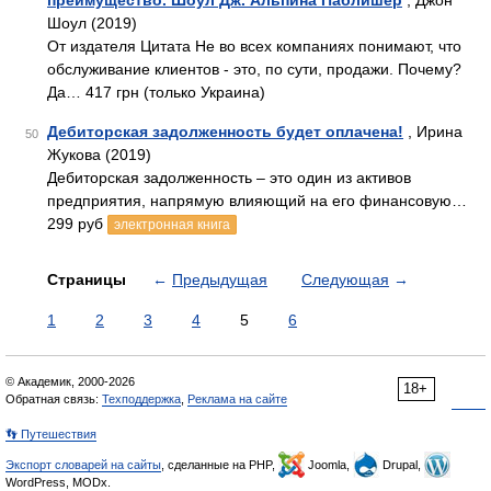
преимущество. Шоул Дж. Альпина Паблишер
, Джон
Шоул (2019)
От издателя Цитата Не во всех компаниях понимают, что
обслуживание клиентов - это, по сути, продажи. Почему?
Да… 417 грн (только Украина)
Дебиторская задолженность будет оплачена!
, Ирина
50
Жукова (2019)
Дебиторская задолженность – это один из активов
предприятия, напрямую влияющий на его финансовую…
299 руб
электронная книга
Страницы
←
Предыдущая
Следующая
→
1
2
3
4
5
6
© Академик, 2000-2026
18+
Обратная связь:
Техподдержка
,
Реклама на сайте
👣 Путешествия
Экспорт словарей на сайты
, сделанные на PHP,
Joomla,
Drupal,
WordPress, MODx.